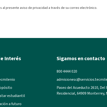
s al presente aviso de privacidad a través de su correo electrónico.
e Interés
Sigamos en contacto
800 4444 020
ecmilenio
admisionesc@servicios.tecmil
opósito
Paseo del Acueducto 2610, Del
Residencial, 64909 Monterrey, 
star estudiantil
ación a futuro