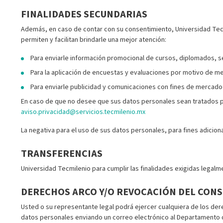
FINALIDADES SECUNDARIAS
Además, en caso de contar con su consentimiento, Universidad Tecmi
permiten y facilitan brindarle una mejor atención:
Para enviarle información promocional de cursos, diplomados, s
Para la aplicación de encuestas y evaluaciones por motivo de me
Para enviarle publicidad y comunicaciones con fines de mercadot
En caso de que no desee que sus datos personales sean tratados pa
aviso.privacidad@servicios.tecmilenio.mx
La negativa para el uso de sus datos personales, para fines adicion
TRANSFERENCIAS
Universidad Tecmilenio para cumplir las finalidades exigidas legal
DERECHOS ARCO Y/O REVOCACIÓN DEL CON
Usted o su representante legal podrá ejercer cualquiera de los der
datos personales enviando un correo electrónico al Departamento d