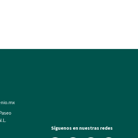
enio.mx
 Paseo
N.L.
Síguenos en nuestras redes