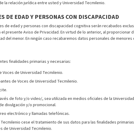
 la relación jurídica entre usted y Universidad Tecmilenio.
S DE EDAD Y PERSONAS CON DISCAPACIDAD
 de edad y personas con discapacidad cognitiva serán recabados exclusiv
en el presente Aviso de Privacidad. En virtud de lo anterior, al proporcio
estad del menor. En ningún caso recabaremos datos personales de menores 
ntes finalidades primarias y necesarias:
 de Voces de Universidad Tecmilenio.
cipantes de Voces de Universidad Tecmilenio.
cite.
avés de foto y/o video/, sea utilizada en medios oficiales de la Universida
 de divulgación y/o promocional.
reo electrónico y llamadas telefónicas.
cmilenio cese el tratamiento de sus datos para las finalidades primarias
es de Universidad Tecmilenio.