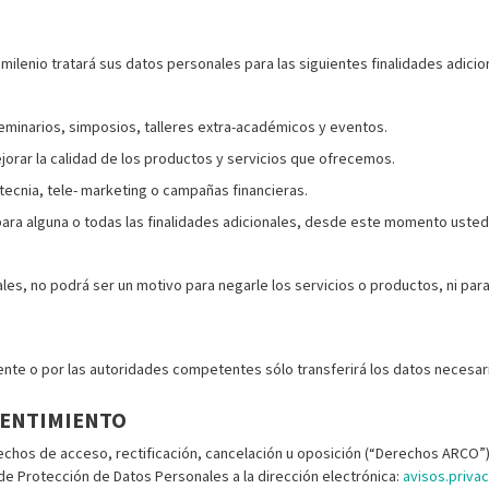
lenio tratará sus datos personales para las siguientes finalidades adicion
eminarios, simposios, talleres extra-académicos y eventos.
jorar la calidad de los productos y servicios que ofrecemos.
ecnia, tele- marketing o campañas financieras.
ra alguna o todas las finalidades adicionales, desde este momento usted 
ales, no podrá ser un motivo para negarle los servicios o productos, ni par
mente o por las autoridades competentes sólo transferirá los datos necesar
SENTIMIENTO
echos de acceso, rectificación, cancelación u oposición (“Derechos ARCO”)
e Protección de Datos Personales a la dirección electrónica:
avisos.priva