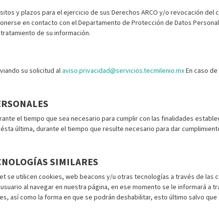
sitos y plazos para el ejercicio de sus Derechos ARCO y/o revocación del 
ponerse en contacto con el Departamento de Protección de Datos Personales
 tratamiento de su información.
viando su solicitud al
aviso.privacidad@servicios.tecmilenio.mx
En caso de 
PERSONALES
ante el tiempo que sea necesario para cumplir con las finalidades estable
ésta última, durante el tiempo que resulte necesario para dar cumplimiento 
CNOLOGÍAS SIMILARES
et se utilicen cookies, web beacons y/u otras tecnologías a través de la
de usuario al navegar en nuestra página, en ese momento se le informará a 
s, así como la forma en que se podrán deshabilitar, esto último salvo que