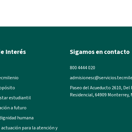
e Interés
Sigamos en contacto
800 4444 020
ecmilenio
admisionesc@servicios.tecmil
opósito
Paseo del Acueducto 2610, Del
Residencial, 64909 Monterrey, 
star estudiantil
ación a futuro
 dignidad humana
 actuación para la atención y