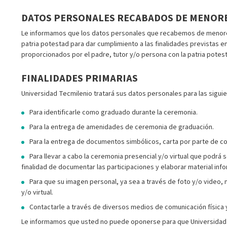
DATOS PERSONALES RECABADOS DE MENORE
Le informamos que los datos personales que recabemos de menores
patria potestad para dar cumplimiento a las finalidades previstas 
proporcionados por el padre, tutor y/o persona con la patria pot
FINALIDADES PRIMARIAS
Universidad Tecmilenio tratará sus datos personales para las siguie
Para identificarle como graduado durante la ceremonia.
Para la entrega de amenidades de ceremonia de graduación.
Para la entrega de documentos simbólicos, carta por parte de co
Para llevar a cabo la ceremonia presencial y/o virtual que podrá
finalidad de documentar las participaciones y elaborar material inf
Para que su imagen personal, ya sea a través de foto y/o video, 
y/o virtual.
Contactarle a través de diversos medios de comunicación física y
Le informamos que usted no puede oponerse para que Universidad Te