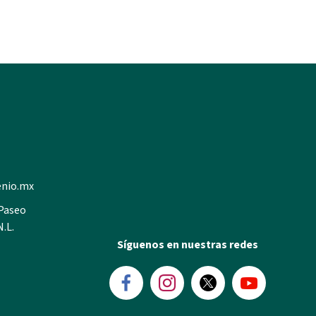
enio.mx
 Paseo
N.L.
Síguenos en nuestras redes