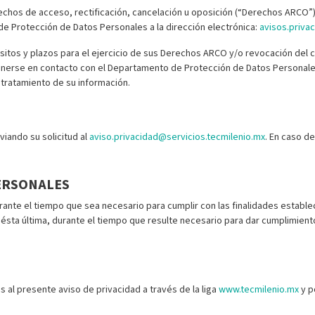
echos de acceso, rectificación, cancelación u oposición (“Derechos ARCO”)
e Protección de Datos Personales a la dirección electrónica:
avisos.priva
sitos y plazos para el ejercicio de sus Derechos ARCO y/o revocación del 
onerse en contacto con el Departamento de Protección de Datos Personales 
 tratamiento de su información.
viando su solicitud al
aviso.privacidad@servicios.tecmilenio.mx
. En caso de
PERSONALES
ante el tiempo que sea necesario para cumplir con las finalidades estable
ésta última, durante el tiempo que resulte necesario para dar cumplimiento 
s al presente aviso de privacidad a través de la liga
www.tecmilenio.mx
y p