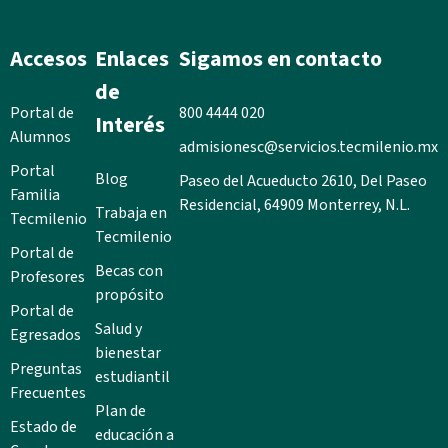
Accesos
Enlaces
Sigamos en contacto
de
Portal de
800 4444 020
Interés
Alumnos
admisionesc@servicios.tecmilenio.mx
Portal
Blog
Paseo del Acueducto 2610, Del Paseo
Familia
Residencial, 64909 Monterrey, N.L.
Trabaja en
Tecmilenio
Tecmilenio
Portal de
Becas con
Profesores
propósito
Portal de
Salud y
Egresados
bienestar
Preguntas
estudiantil
Frecuentes
Plan de
Estado de
educación a