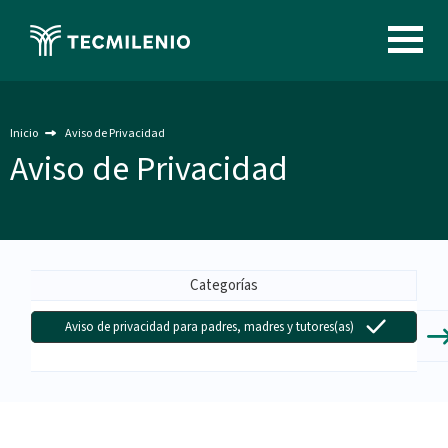
Pasar
al
Image
contenido
principal
Inicio
Aviso de Privacidad
Aviso de Privacidad
Menu
-
Categorías
Aviso
Aviso de privacidad para padres, madres y tutores(as)
de
Privacidad