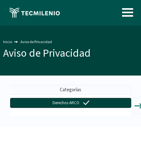
Pasar
al
Image
contenido
principal
Inicio
Aviso de Privacidad
Aviso de Privacidad
Menu
-
Categorías
Aviso
Derechos ARCO
de
Privacidad