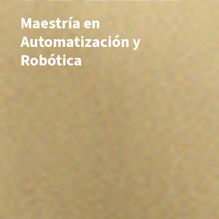
Maestría en
Automatización y
Robótica