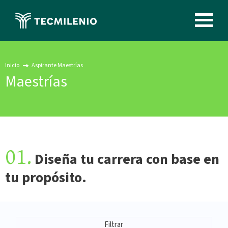
Pasar
al
Image
contenido
principal
Inicio
Aspirante Maestrías
Maestrías
01.
Diseña tu carrera con base en
tu propósito.
Filtrar