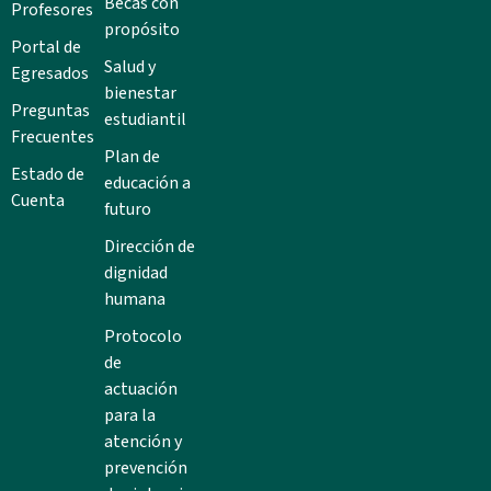
Becas con
Profesores
propósito
Portal de
Salud y
Egresados
bienestar
Preguntas
estudiantil
Frecuentes
Plan de
Estado de
educación a
Cuenta
futuro
Dirección de
dignidad
humana
Protocolo
de
actuación
para la
atención y
prevención