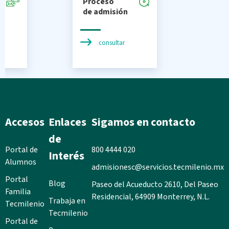
Proceso
de admisión
consultar
n
Accesos
Enlaces
Sigamos en contacto
de
Portal de
800 4444 020
Interés
Alumnos
admisionesc@servicios.tecmilenio.mx
Portal
Blog
Paseo del Acueducto 2610, Del Paseo
Familia
Residencial, 64909 Monterrey, N.L.
Trabaja en
Tecmilenio
Tecmilenio
Portal de