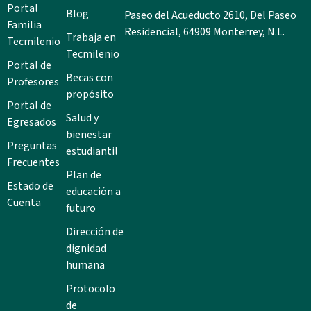
Portal
Blog
Paseo del Acueducto 2610, Del Paseo
Familia
Residencial, 64909 Monterrey, N.L.
Trabaja en
Tecmilenio
Tecmilenio
Portal de
Becas con
Profesores
propósito
Portal de
Salud y
Egresados
bienestar
Preguntas
estudiantil
Frecuentes
Plan de
Estado de
educación a
Cuenta
futuro
Dirección de
dignidad
humana
Protocolo
de