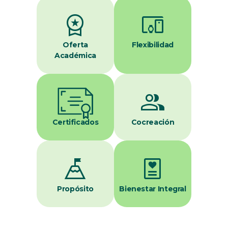
workspace_premium
devices_other
Oferta
Flexibilidad
Académica
group
Certificados
Cocreación
mountain_flag
diagnosis
Propósito
Bienestar Integral