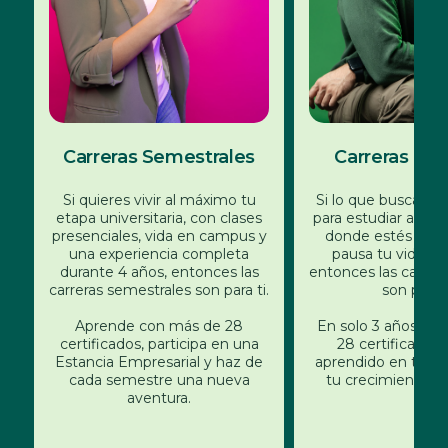
Carreras Semestrales
Carreras Eje
Si quieres vivir al máximo tu
Si lo que buscas es 
etapa universitaria, con clases
para estudiar a tu 
presenciales, vida en campus y
donde estés y si
una experiencia completa
pausa tu vida pro
durante 4 años, entonces las
entonces las carrera
carreras semestrales son para ti.
son para t
Aprende con más de 28
En solo 3 años, o
certificados, participa en una
28 certificados, 
Estancia Empresarial y haz de
aprendido en tu tra
cada semestre una nueva
tu crecimiento a o
aventura.