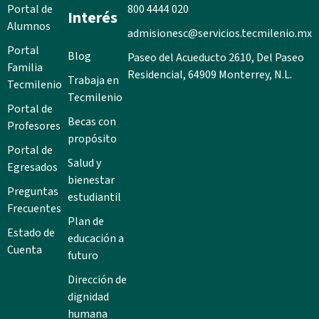
Portal de
800 4444 020
Interés
Alumnos
admisionesc@servicios.tecmilenio.mx
Portal
Blog
Paseo del Acueducto 2610, Del Paseo
Familia
Residencial, 64909 Monterrey, N.L.
Trabaja en
Tecmilenio
Tecmilenio
Portal de
Becas con
Profesores
propósito
Portal de
Salud y
Egresados
bienestar
Preguntas
estudiantil
Frecuentes
Plan de
Estado de
educación a
Cuenta
futuro
Dirección de
dignidad
humana