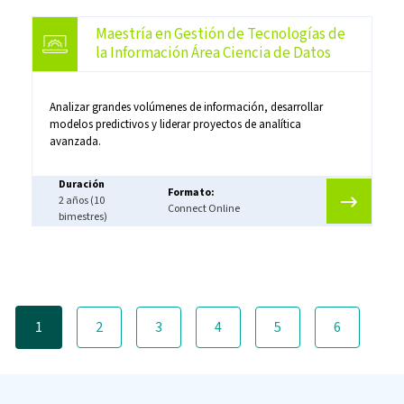
Maestría en Gestión de Tecnologías de
la Información Área Ciencia de Datos
Analizar grandes volúmenes de información, desarrollar
modelos predictivos y liderar proyectos de analítica
avanzada.
Duración
Formato:
2 años (10
Connect Online
bimestres)
Paginación
1
2
3
4
5
6