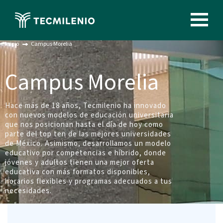
Pasar
al
Image
contenido
principal
Inicio
Campus Morelia
Campus Morelia
Hace más de 18 años, Tecmilenio ha innovado
con nuevos modelos de educación universitaria
que nos posicionan hasta el día de hoy como
parte del top ten de las mejores universidades
de México. Asimismo, desarrollamos un modelo
educativo por competencias e híbrido, donde
jóvenes y adultos tienen una mejor oferta
educativa con más formatos disponibles,
horarios flexibles y programas adecuados a tus
necesidades.