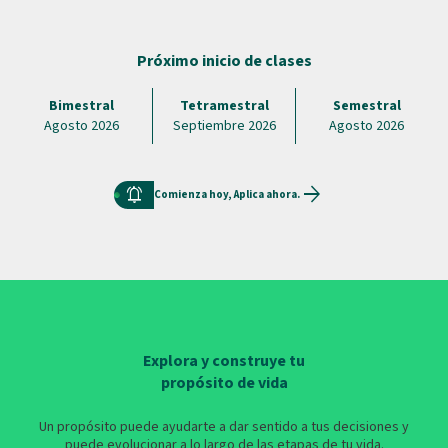
Próximo inicio de clases
Bimestral
Tetramestral
Semestral
Agosto 2026
Septiembre 2026
Agosto 2026
arrow_forward
notifications_active
Comienza hoy, Aplica ahora.
Explora y construye tu
propósito de vida
Un propósito puede ayudarte a dar sentido a tus decisiones y
puede evolucionar a lo largo de las etapas de tu vida.