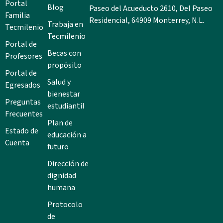
Portal
Blog
Paseo del Acueducto 2610, Del Paseo
Familia
Residencial, 64909 Monterrey, N.L.
Trabaja en
Tecmilenio
Tecmilenio
Portal de
Becas con
Profesores
propósito
Portal de
Salud y
Egresados
bienestar
Preguntas
estudiantil
Frecuentes
Plan de
Estado de
educación a
Cuenta
futuro
Dirección de
dignidad
humana
Protocolo
de