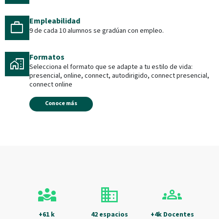
Empleabilidad
work
9 de cada 10 alumnos se gradúan con empleo.
Formatos
home_work
Selecciona el formato que se adapte a tu estilo de vida:
presencial, online, connect, autodirigido, connect presencial,
connect online
Conoce más
diversity_3
domain
groups
+61 k
42 espacios
+4k Docentes