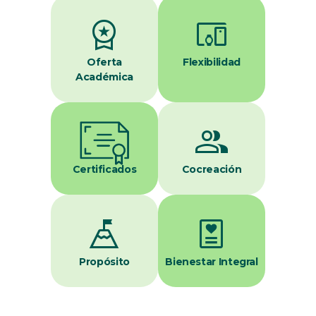
workspace_premium
devices_other
Oferta
Flexibilidad
Académica
group
Certificados
Cocreación
mountain_flag
diagnosis
Propósito
Bienestar Integral