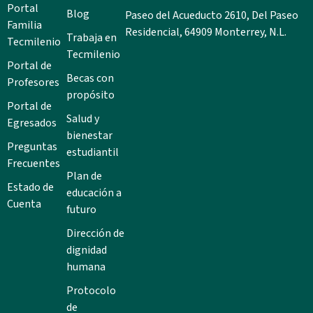
Portal
Blog
Paseo del Acueducto 2610, Del Paseo
Familia
Residencial, 64909 Monterrey, N.L.
Trabaja en
Tecmilenio
Tecmilenio
Portal de
Becas con
Profesores
propósito
Portal de
Salud y
Egresados
bienestar
Preguntas
estudiantil
Frecuentes
Plan de
Estado de
educación a
Cuenta
futuro
Dirección de
dignidad
humana
Protocolo
de