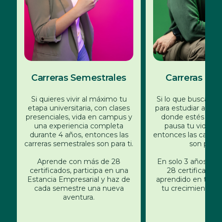
Carreras Semestrales
Carreras Eje
Si quieres vivir al máximo tu
Si lo que buscas es 
etapa universitaria, con clases
para estudiar a tu 
presenciales, vida en campus y
donde estés y si
una experiencia completa
pausa tu vida pro
durante 4 años, entonces las
entonces las carrera
carreras semestrales son para ti.
son para t
Aprende con más de 28
En solo 3 años, o
certificados, participa en una
28 certificados, 
Estancia Empresarial y haz de
aprendido en tu tra
cada semestre una nueva
tu crecimiento a o
aventura.