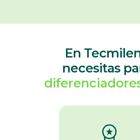
En Tecmilen
necesitas pa
diferenciadores
workspace_premium