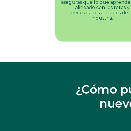
aseguras que lo que aprendes
alineado con los retos y
necesidades actuales de l
industria.
¿Cómo pu
nue