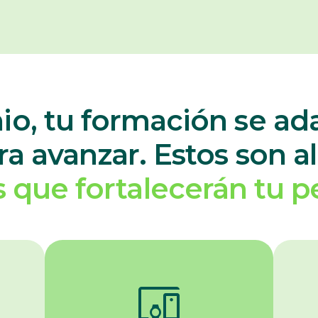
io, tu formación se ada
ra avanzar. Estos son a
 que fortalecerán tu per
devices_other