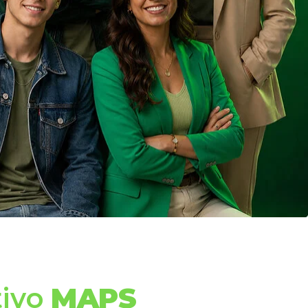
tivo
MAPS