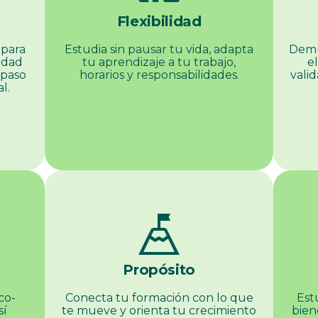
Flexibilidad
 para
Estudia sin pausar tu vida, adapta
Demu
edad
tu aprendizaje a tu trabajo,
el
 paso
horarios y responsabilidades.
vali
l.
mountain_flag
Propósito
co-
Conecta tu formación con lo que
Est
sí
te mueve y orienta tu crecimiento
bien