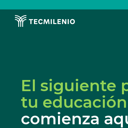
Pasar
al
contenido
Image
principal
El siguiente 
tu educación
comienza aq