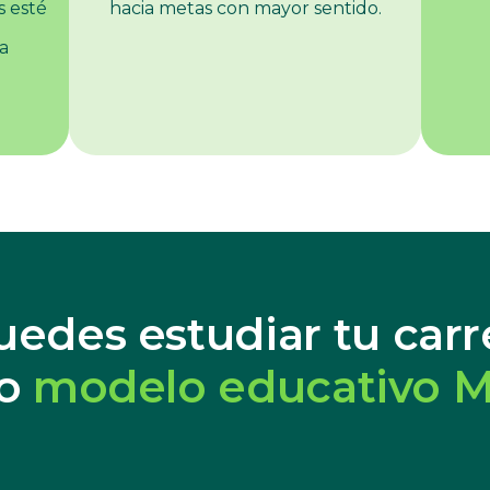
 esté
hacia metas con mayor sentido.
a
edes estudiar tu carre
vo
modelo educativo 