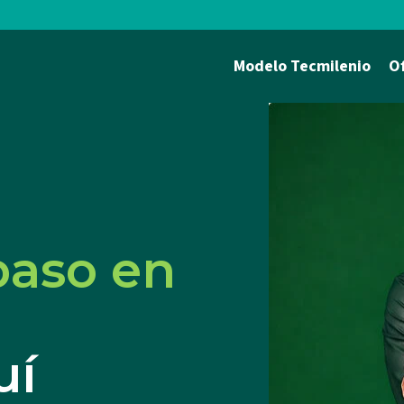
Modelo Tecmilenio
O
paso en
uí