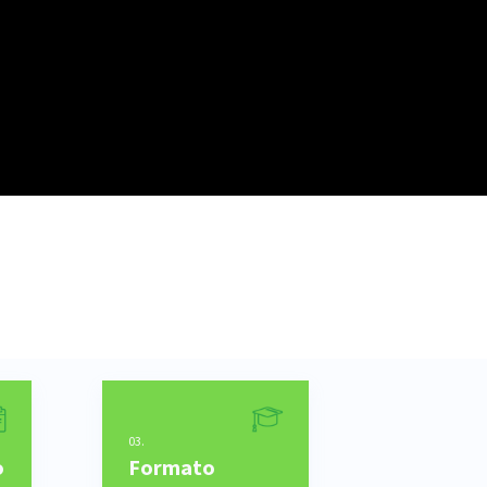
03.
o