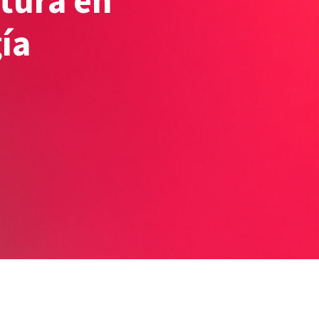
tura en
ía