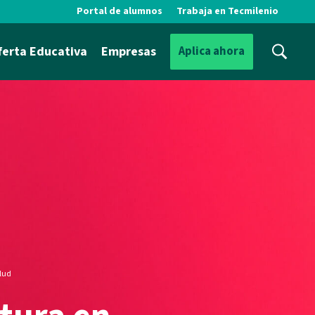
Portal de alumnos
Trabaja en Tecmilenio
ferta Educativa
Empresas
Aplica ahora
alud