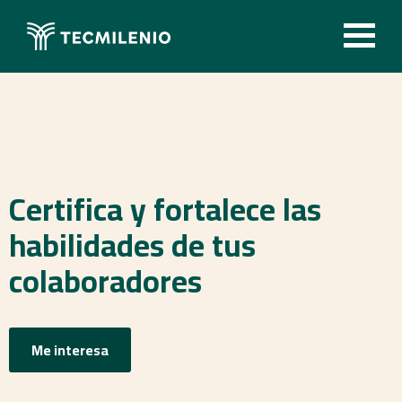
Pasar
al
Image
contenido
principal
Certifica y fortalece las
habilidades de tus
colaboradores
Me interesa