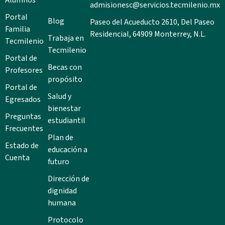
admisionesc@servicios.tecmilenio.mx
Portal
Blog
Paseo del Acueducto 2610, Del Paseo
Familia
Residencial, 64909 Monterrey, N.L.
Trabaja en
Tecmilenio
Tecmilenio
Portal de
Becas con
Profesores
propósito
Portal de
Salud y
Egresados
bienestar
Preguntas
estudiantil
Frecuentes
Plan de
Estado de
educación a
Cuenta
futuro
Dirección de
dignidad
humana
Protocolo