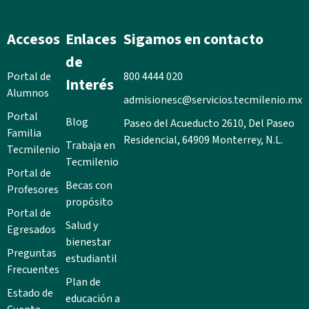
Accesos
Enlaces
Sigamos en contacto
de
Portal de
800 4444 020
Interés
Alumnos
admisionesc@servicios.tecmilenio.mx
Portal
Blog
Paseo del Acueducto 2610, Del Paseo
Familia
Residencial, 64909 Monterrey, N.L.
Trabaja en
Tecmilenio
Tecmilenio
Portal de
Becas con
Profesores
propósito
Portal de
Salud y
Egresados
bienestar
Preguntas
estudiantil
Frecuentes
Plan de
Estado de
educación a