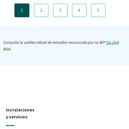
Paginación
1
2
3
4
5
Consulta la validez oficial de estudios reconocida por la SEP
Da click
aquí
.
Instalaciones
y servicios