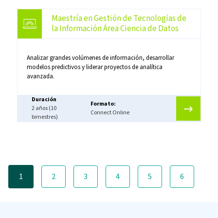
Maestría en Gestión de Tecnologías de
la Información Área Ciencia de Datos
Analizar grandes volúmenes de información, desarrollar
modelos predictivos y liderar proyectos de analítica
avanzada.
Duración
Formato:
2 años (10
Connect Online
bimestres)
Paginación
1
2
3
4
5
6