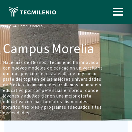
Pasar
al
Image
contenido
principal
Inicio
Campus Morelia
Campus Morelia
Hace más de 18 años, Tecmilenio ha innovado
con nuevos modelos de educación universitaria
que nos posicionan hasta el día de hoy como
parte del top ten de las mejores universidades
de México. Asimismo, desarrollamos un modelo
educativo por competencias e híbrido, donde
jóvenes y adultos tienen una mejor oferta
educativa con más formatos disponibles,
horarios flexibles y programas adecuados a tus
necesidades.