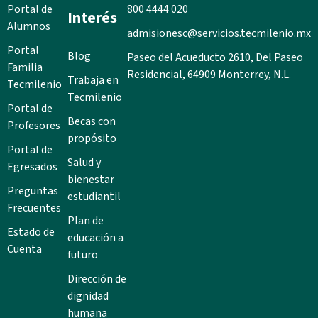
Portal de
800 4444 020
Interés
Alumnos
admisionesc@servicios.tecmilenio.mx
Portal
Blog
Paseo del Acueducto 2610, Del Paseo
Familia
Residencial, 64909 Monterrey, N.L.
Trabaja en
Tecmilenio
Tecmilenio
Portal de
Becas con
Profesores
propósito
Portal de
Salud y
Egresados
bienestar
Preguntas
estudiantil
Frecuentes
Plan de
Estado de
educación a
Cuenta
futuro
Dirección de
dignidad
humana