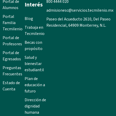
Portal de
800 4444 020
Interés
Alumnos
admisionesc@servicios.tecmilenio.mx
Portal
Blog
Paseo del Acueducto 2610, Del Paseo
Familia
Residencial, 64909 Monterrey, N.L.
Trabaja en
Tecmilenio
Tecmilenio
Portal de
Becas con
Profesores
propósito
Portal de
Salud y
Egresados
bienestar
Preguntas
estudiantil
Frecuentes
Plan de
Estado de
educación a
Cuenta
futuro
Dirección de
dignidad
humana