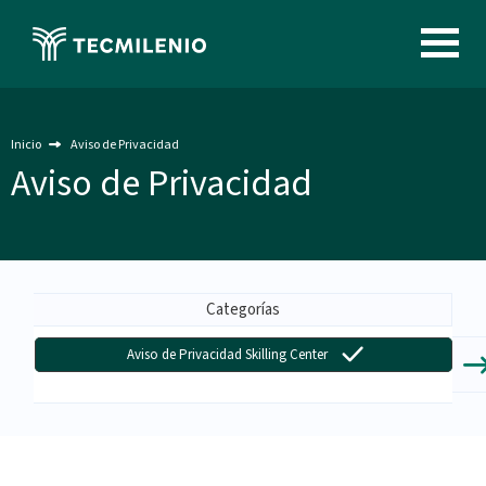
Pasar
al
Image
contenido
principal
Inicio
Aviso de Privacidad
Aviso de Privacidad
Menu
-
Categorías
Aviso
Aviso de Privacidad Skilling Center
de
Privacidad